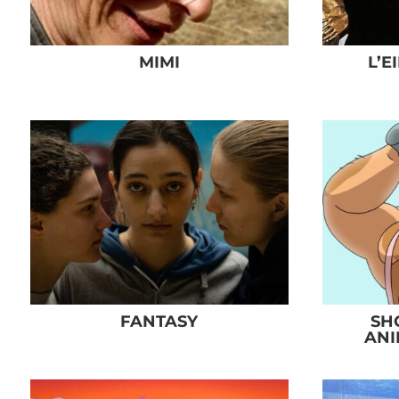
MIMI
L’E
FANTASY
SH
ANI