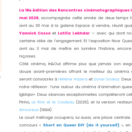
La 18e édition des Rencontres cinématographiques In
mai 2026
, accompagnée cette année de deux temps for
avril au 30 mai à la galerie Espace à vendre, réunit qua
Yannick Cosso
et
Latifa Lekhdar
— avec qui dont nou
certaine idée de l’engagement. Et l’exposition Nice Queer
avril au 3 mai de mettre en lumière l’histoire, enco
niçoises.
Côté cinéma, In&Out affirme plus que jamais son exig
douze avant-premières offrant le meilleur du ciném
seront consacrés à
Hélène Hazera
et
Lionel Soukaz.
Deux 
notre réflexion : l’une autour du cinéma d’animation quee
lgbtqia+. Deux séances exceptionnelles compléteront cet
Pinho,
Le Rire et le Couteau
(2025), et la version restau
Amoureux
(1994).
Le court métrage occupera, lui aussi, une place centrale 
concours «
Short en Queer DIY (do it yourself)
», en