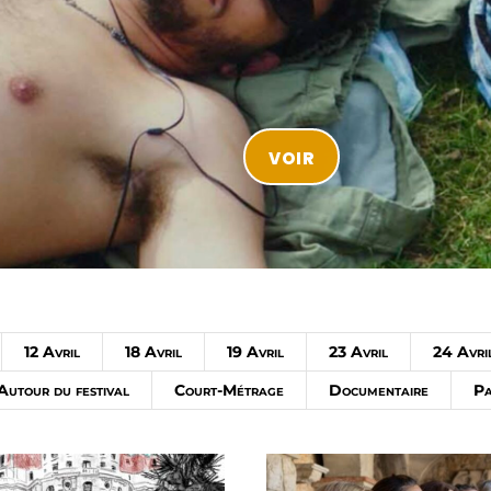
voir
12 Avril
18 Avril
19 Avril
23 Avril
24 Avri
Autour du festival
Court-Métrage
Documentaire
P