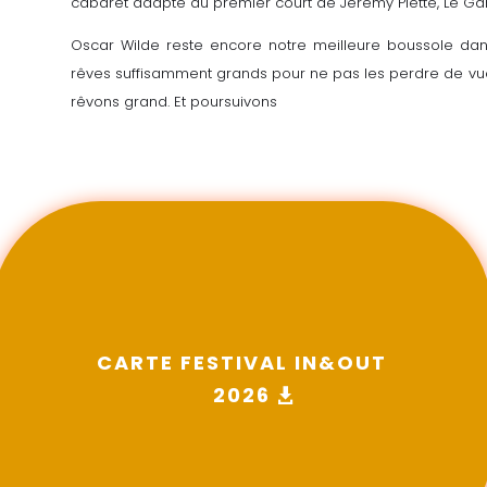
cabaret adapté du premier court de Jérémy Piette, Le Garç
Oscar Wilde reste encore notre meilleure boussole dans
rêves suffisamment grands pour ne pas les perdre de vue l
rêvons grand. Et poursuivons
CARTE FESTIVAL IN&OUT
2026