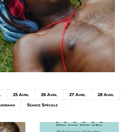
l
25 Avril
26 Avril
27 Avril
28 Avril
anorama
Séance Spéciale