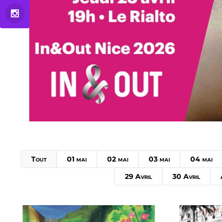
Tout
01 mai
02 mai
03 mai
04 mai
29 Avril
30 Avril