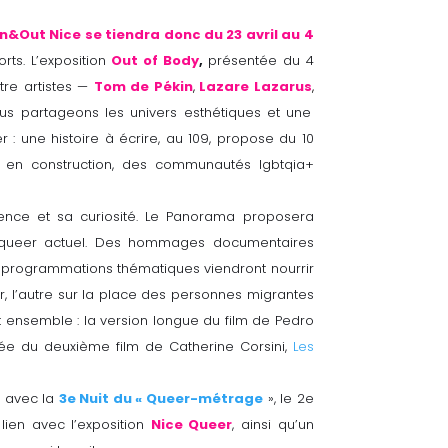
&Out Nice se tiendra donc du 23 avril au 4
ts. L’exposition
Out of Body
,
présentée du 4
tre artistes —
Tom de Pékin
,
Lazare Lazarus
,
s partageons les univers esthétiques et une
 : une histoire à écrire, au 109, propose du 10
re en construction, des communautés lgbtqia+
ence et sa curiosité. Le Panorama proposera
a queer actuel. Des hommages documentaires
programmations thématiques viendront nourrir
r, l’autre sur la place des personnes migrantes
 ensemble : la version longue du film de Pedro
rée du deuxième film de Catherine Corsini,
Les
: avec la
3e Nuit du « Queer-métrage
», le 2e
 lien avec l’exposition
Nice Queer
, ainsi qu’un