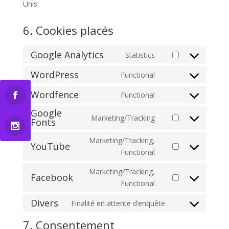
Unis.
6. Cookies placés
Google Analytics
Statistics
Consent
to
WordPress
Functional
Consent
service
to
Wordfence
Functional
google-
Consent
service
analytics
Google
to
wordpress
Marketing/Tracking
Fonts
Consent
service
to
wordfence
Marketing/Tracking,
YouTube
service
Consent
Functional
google-
to
fonts
Marketing/Tracking,
service
Facebook
Consent
Functional
youtube
to
Divers
Finalité en attente d’enquête
service
Consent
facebook
to
7. Consentement