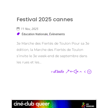
Festival 2025 cannes
11 Nov, 2025
Éducation Nationale
,
Évènements
3e Marche des Fiertés de Toulon Pour sa 3e
édition, la Marche des Fiertés de Toulon
s’invite le 3e week-end de septembre dans
les rues et les...
+ d'info