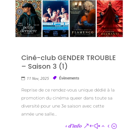
Ciné-club GENDER TROUBLE
– Saison 3 (1)
11 Nov, 2025
Évènements
Reprise de ce rendez-vous unique dédié à la
promotion du cinéma queer dans toute sa
diversité pour une 3e saison avec cette
année une salle...
+ d'info